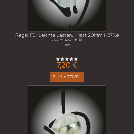
Regal Für Leichte Lasten, Misst 20Mm H27Xø
ACC-VT-LOG-MR185
RIF
7,20 €
ZUM ARTIKEL