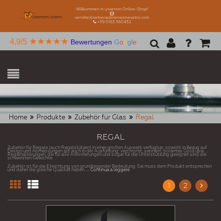
Willkommen in unserem Online-Shop!
vendite@vetreriadimensionevetro.com
+39 0163 560432
★★★★★
4,9/5
Bewertungen
G
o
o
g
l
e
Home
Produkte
Zubehör für Glas
Regal
REGAL
Zubehör für Regale (auch Regalstützen) in einer großen Auswahl verfügbar, sowohl in Bezug auf
Design und Abmessungen als auch in der Ausführung: verchromt, satiniert, poliertes Gold usw. ...
Regalhalterungen, die für alle Anforderungen und sogar für die Unterstützung geeignet sind die
schwersten Gewichte.
Zubehör ist für die Einrichtung von grundlegender Bedeutung: Sie muss dem Produkt entsprechen
und daher die gleiche Qualität haben.
... Continua a leggere
1
2
Next