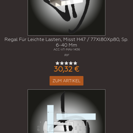
Regal Für Leichte Lasten, Misst H47 / 77Xl80Xp80, Sp.
6-40 Mm
ACC-VT-MAV-1436
RIF
30,32 €
ZUM ARTIKEL