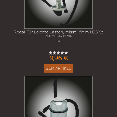
Regal Für Leichte Lasten, Misst 16Mm H25Xø
ACC-VT-LOG-MRV16
RIF
9,96 €
ZUM ARTIKEL