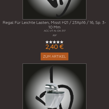
Regal Für Leichte Lasten, Misst H21 / 23Xp16 / 16, Sp. 3-
10 Mm
ACC-VT-N-OX-317
RIF
2,40 €
ZUM ARTIKEL