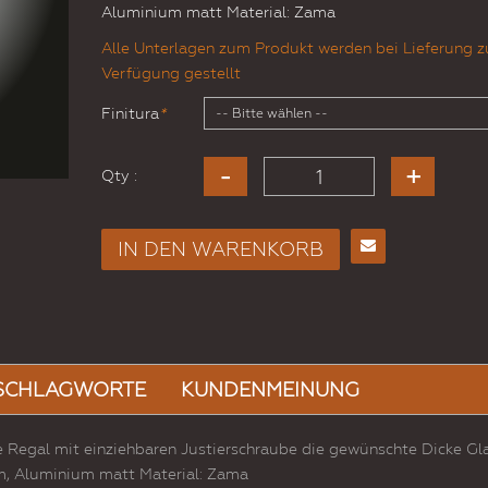
Aluminium matt Material: Zama
Alle Unterlagen zum Produkt werden bei Lieferung z
Verfügung gestellt
Finitura
*
Qty :
IN DEN WARENKORB
E-
Mail
an
einen
Freund
SCHLAGWORTE
KUNDENMEINUNG
Regal mit einziehbaren Justierschraube die gewünschte Dicke Gl
m, Aluminium matt Material: Zama