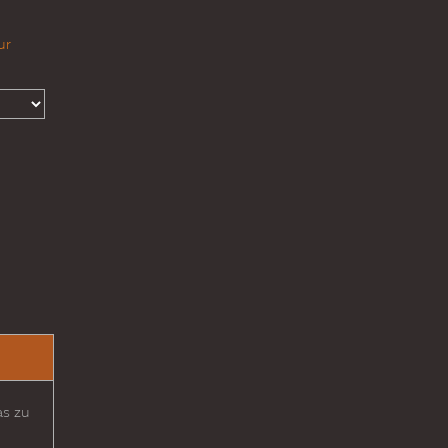
ur
as zu