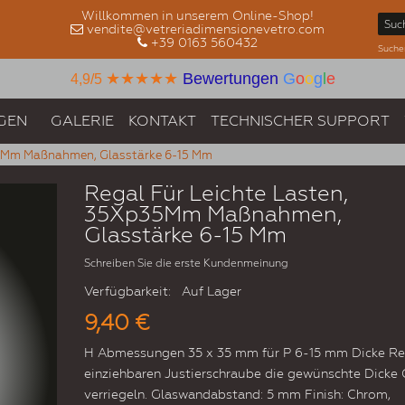
Willkommen in unserem Online-Shop!
vendite@vetreriadimensionevetro.com
+39 0163 560432
Suche
★★★★★
Bewertungen
G
o
o
g
l
e
4,9/5
GEN
GALERIE
KONTAKT
TECHNISCHER SUPPORT
35Mm Maßnahmen, Glasstärke 6-15 Mm
Regal Für Leichte Lasten,
35Xp35Mm Maßnahmen,
Glasstärke 6-15 Mm
Schreiben Sie die erste Kundenmeinung
Verfügbarkeit:
Auf Lager
9,40 €
H Abmessungen 35 x 35 mm für P 6-15 mm Dicke Re
einziehbaren Justierschraube die gewünschte Dicke 
verriegeln. Glaswandabstand: 5 mm Finish: Chrom,