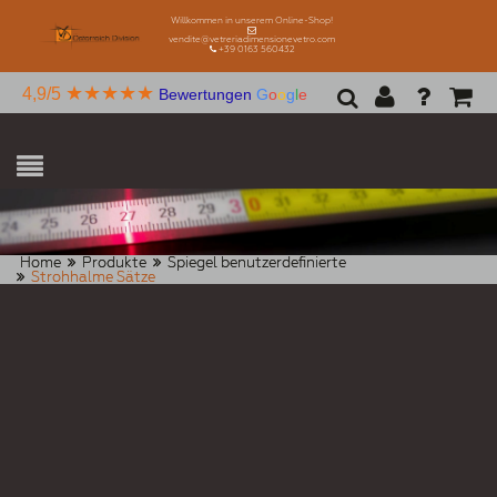
Willkommen in unserem Online-Shop!
vendite@vetreriadimensionevetro.com
+39 0163 560432
★★★★★
4,9/5
Bewertungen
G
o
o
g
l
e
Home
Produkte
Spiegel benutzerdefinierte
Strohhalme Sätze