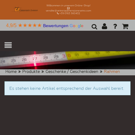
Willkommen in unserem Online-Shop!
vendite@vetreriadimensionevetro.com
+39 0163 560432
★★★★★
4,9/5
Bewertungen
G
o
o
g
l
e
Home
Produkte
Geschenke / Geschenkideen
Rahmen
Es stehen keine Artikel entsprechend der Auswahl bereit.