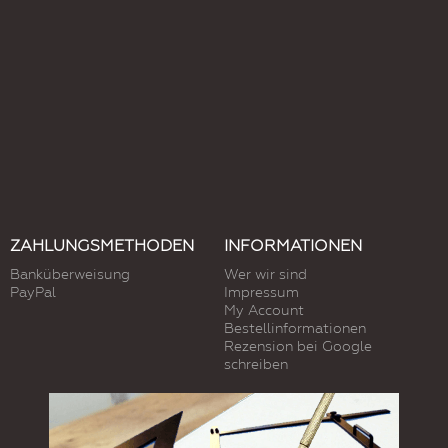
ZAHLUNGSMETHODEN
INFORMATIONEN
Banküberweisung
Wer wir sind
PayPal
Impressum
My Account
Bestellinformationen
Rezension bei Google
schreiben