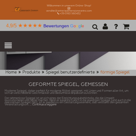
Willkommen in unserem Online-Shop!
vendite@vetreriadimensionevetro.com
+39 0163 560432
★★★★★
4,9/5
Bewertungen
G
o
o
g
l
e
Home
Produkte
Spiegel benutzerdefinierte
förmige Spiegel
GEFORMTE SPIEGEL, GEMESSEN
Moderne Spiegel, daher perfekt für moderne Möbel geeignet, mit Linien und Formen aller Art, um
sich an verschiedene Geschmäcker und Bedürfnisse anpassen zu können.
Der rahmenlose Spiegel ist an sich eines der Einrichtungszubehörteile, die die Umwelt
revolutionieren und heller machen. Wenn er zusätzlich auch in die jeweiligen Spiegel (und auch in die
dekorativen Spiegel) fällt, ist er zweifellos ein Gestaltungselement, das verstärkt den gesamten
Veranstaltungsort.
... Continua a leggere