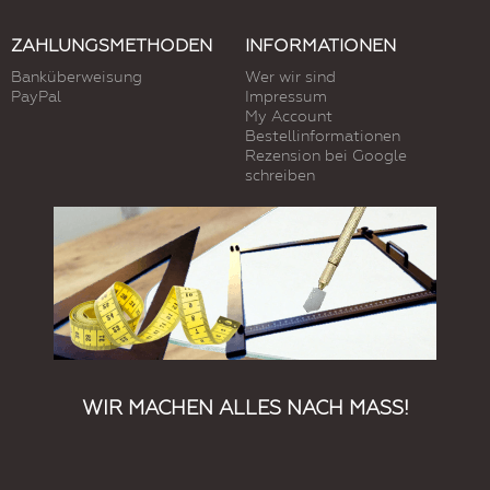
ZAHLUNGSMETHODEN
INFORMATIONEN
Banküberweisung
Wer wir sind
PayPal
Impressum
My Account
Bestellinformationen
Rezension bei Google
schreiben
WIR MACHEN ALLES NACH MASS!