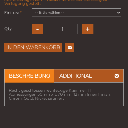
Verfügung gestellt
Finitura
*
Qty :
IN DEN WARENKORB
E-
Mail
an
einen
BESCHREIBUNG
ADDITIONAL
Freund
Recht geschlossen rechteckige Klammer. H
Abmessungen 50mm x L 70 mm, 12 mm Innen Finish:
Chrom, Gold, Nickel satiniert