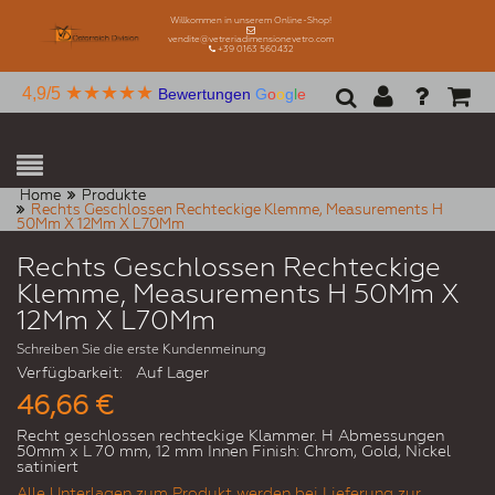
Willkommen in unserem Online-Shop!
vendite@vetreriadimensionevetro.com
+39 0163 560432
★★★★★
4,9/5
Bewertungen
G
o
o
g
l
e
Home
Produkte
Rechts Geschlossen Rechteckige Klemme, Measurements H
50Mm X 12Mm X L70Mm
Rechts Geschlossen Rechteckige
Klemme, Measurements H 50Mm X
12Mm X L70Mm
Schreiben Sie die erste Kundenmeinung
Verfügbarkeit:
Auf Lager
46,66 €
Recht geschlossen rechteckige Klammer. H Abmessungen
50mm x L 70 mm, 12 mm Innen Finish: Chrom, Gold, Nickel
satiniert
Alle Unterlagen zum Produkt werden bei Lieferung zur