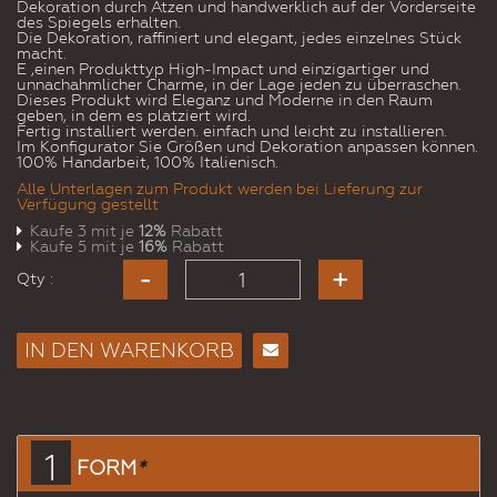
Dekoration durch Ätzen und handwerklich auf der Vorderseite
des Spiegels erhalten.
Die Dekoration, raffiniert und elegant, jedes einzelnes Stück
macht.
E ‚einen Produkttyp High-Impact und einzigartiger und
unnachahmlicher Charme, in der Lage jeden zu überraschen.
Dieses Produkt wird Eleganz und Moderne in den Raum
geben, in dem es platziert wird.
Fertig installiert werden. einfach und leicht zu installieren.
Im Konfigurator Sie Größen und Dekoration anpassen können.
100% Handarbeit, 100% Italienisch.
Alle Unterlagen zum Produkt werden bei Lieferung zur
Verfügung gestellt
Kaufe 3 mit je
12%
Rabatt
Kaufe 5 mit je
16%
Rabatt
Qty :
IN DEN WARENKORB
E-
Mail
an
einen
1
FORM
*
Freund