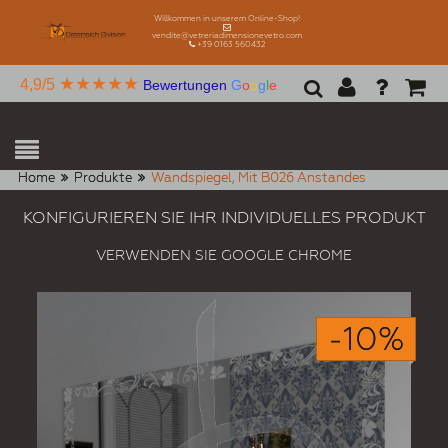
Willkommen in unserem Online-Shop!
vendite@vetreriadimensionevetro.com
+39 0163 560432
★★★★★
4,9/5
Bewertungen
G
o
o
g
l
e
Home
Produkte
Wandspiegel, Mit B026 Anstandes
KONFIGURIEREN SIE IHR INDIVIDUELLES PRODUKT
VERWENDEN SIE GOOGLE CHROME
-10%