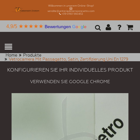
Willkommen in unserem Online-Shop!
vendite@vetreriadimensionevetro.com
+39 0163 560432
★★★★★
4,9/5
Bewertungen
G
o
o
g
l
e
Home
Produkte
Vetrocamera Mit Passagatto, Satin, Zertifizierung Uni En 1279
KONFIGURIEREN SIE IHR INDIVIDUELLES PRODUKT
VERWENDEN SIE GOOGLE CHROME