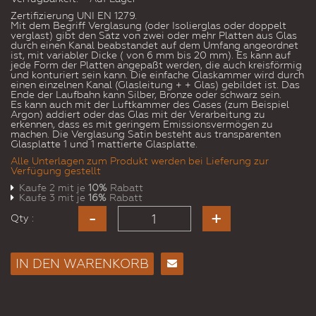
Zertifizierung UNI EN 1279.
Mit dem Begriff Verglasung (oder Isolierglas oder doppelt
verglast) gibt den Satz von zwei oder mehr Platten aus Glas
durch einen Kanal beabstandet auf dem Umfang angeordnet
ist, mit variabler Dicke ( von 6 mm bis 20 mm). Es kann auf
jede Form der Platten angepaßt werden, die auch kreisförmig
und konturiert sein kann. Die einfache Glaskammer wird durch
einen einzelnen Kanal (Glasleitung + + Glas) gebildet ist. Das
Ende der Laufbahn kann Silber, Bronze oder schwarz sein.
Es kann auch mit der Luftkammer des Gases (zum Beispiel
Argon) addiert oder das Glas mit der Verarbeitung zu
erkennen, dass es mit geringem Emissionsvermögen zu
machen. Die Verglasung Satin besteht aus transparenten
Glasplatte 1 und 1 mattierte Glasplatte.
Alle Unterlagen zum Produkt werden bei Lieferung zur
Verfügung gestellt
Kaufe 2 mit je
10%
Rabatt
Kaufe 3 mit je
16%
Rabatt
Qty :
IN DEN WARENKORB
E-
Mail
an