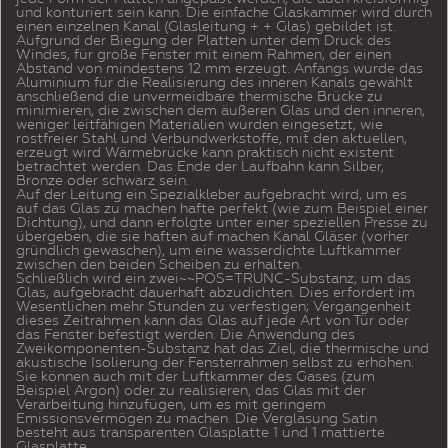
und konturiert sein kann. Die einfache Glaskammer wird durch
einen einzelnen Kanal (Glasleitung + + Glas) gebildet ist.
Aufgrund der Biegung der Platten unter dem Druck des
Windes, für große Fenster mit einem Rahmen, der einen
Abstand von mindestens 12 mm erzeugt. Anfangs wurde das
Aluminium für die Realisierung des inneren Kanals gewählt
anschließend die unvermeidbare thermische Brücke zu
minimieren, die zwischen dem äußeren Glas und den inneren,
weniger leitfähigen Materialien wurden eingesetzt, wie
rostfreier Stahl und Verbundwerkstoffe, mit den aktuellen,
erzeugt wird Wärmebrücke kann praktisch nicht existent
betrachtet werden. Das Ende der Laufbahn kann Silber,
Bronze oder schwarz sein.
Auf der Leitung ein Spezialkleber aufgebracht wird, um es
auf das Glas zu machen hafte perfekt (wie zum Beispiel einer
Dichtung), und dann erfolgte unter einer speziellen Presse zu
übergeben, die sie haften auf machen Kanal Gläser (vorher
gründlich gewaschen), um eine wasserdichte Luftkammer
zwischen den beiden Scheiben zu erhalten.
Schließlich wird ein zwei~~POS=TRUNC-Substanz, um das
Glas, aufgebracht dauerhaft abzudichten. Dies erfordert im
Wesentlichen mehr Stunden zu verfestigen; Vergangenheit
dieses Zeitrahmen kann das Glas auf jede Art von Tür oder
das Fenster befestigt werden. Die Anwendung des
Zweikomponenten-Substanz hat das Ziel, die thermische und
akustische Isolierung der Fensterrahmen selbst zu erhöhen.
Sie können auch mit der Luftkammer des Gases (zum
Beispiel Argon) oder zu realisieren, das Glas mit der
Verarbeitung hinzufügen, um es mit geringem
Emissionsvermögen zu machen. Die Verglasung Satin
besteht aus transparenten Glasplatte 1 und 1 mattierte
Glasplatte.