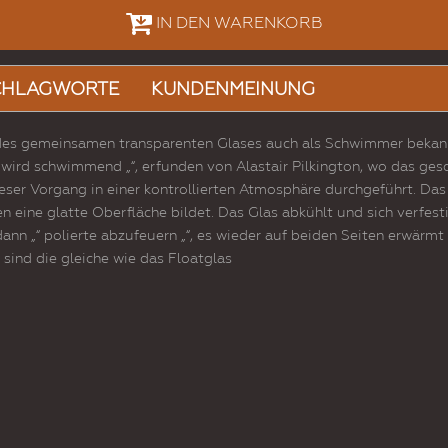
IN DEN WARENKORB
CHLAGWORTE
KUNDENMEINUNG
e des gemeinsamen transparenten Glases auch als Schwimmer bekann
 wird schwimmend „“, erfunden von Alastair Pilkington, wo das g
er Vorgang in einer kontrollierten Atmosphäre durchgeführt. Das
n eine glatte Oberfläche bildet. Das Glas abkühlt und sich verfesti
ann „“ polierte abzufeuern „“, es wieder auf beiden Seiten erwärmt w
 sind die gleiche wie das Floatglas