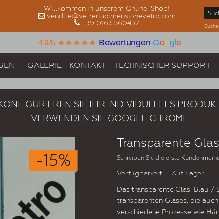
Willkommen in unserem Online-Shop!
vendite@vetreriadimensionevetro.com
+39 0163 560432
Suche
★★★★★
Bewertungen
G
o
o
g
l
e
4,9/5
GEN
GALERIE
KONTAKT
TECHNISCHER SUPPORT
KONFIGURIEREN SIE IHR INDIVIDUELLES PRODUK
VERWENDEN SIE GOOGLE CHROME
Transparente Glas
-15%
Schreiben Sie die erste Kundenmein
Verfügbarkeit:
Auf Lager
Das transparente Glas-Blau / 
transparenten Glases, die auc
verschiedene Prozesse wie Härte