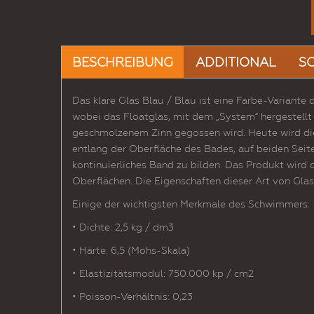
BESCHREIBUNG
ADDITIONAL
S
Das klare Glas Blau / Blau ist eine Farbe-Variant
wobei das Floatglas, mit dem „System“ hergestellt
geschmolzenem Zinn gegossen wird. Heute wird dies
entlang der Oberfläche des Bades, auf beiden Seite
kontinuierliches Band zu bilden. Das Produkt wird d
Oberflächen. Die Eigenschaften dieser Art von Glas
Einige der wichtigsten Merkmale des Schwimmers:
• Dichte: 2,5 kg / dm3
• Härte: 6,5 (Mohs-Skala)
• Elastizitätsmodul: 750.000 kp / cm2
• Poisson-Verhältnis: 0,23