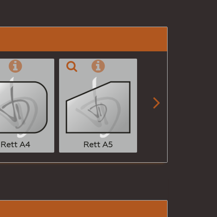

Rett A6
Rett A4
Rett A5