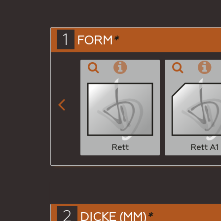
1
FORM
*

Rett
Rett A1
2
DICKE (MM)
*