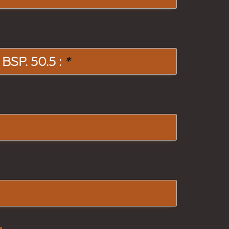
SP. 50.5 :
*