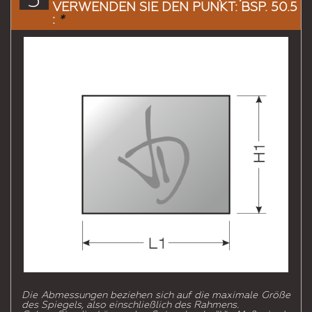
VERWENDEN SIE DEN PUNKT: BSP. 50.5
:
*
Die Abmessungen beziehen sich auf die maximale Größe
des Spiegels, also einschließlich des Rahmens.