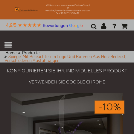
Willkommen in unserem Online-Shop!
vendite@vetreriadimensionevetro.com
+39 0163 560432
★★★★★
4,9/5
Bewertungen
G
o
o
g
l
e
Home
Produkte
Spiegel Mit Beleuchtetem Logo Und Rahmen Aus Holz Bedeckt,
Verschiedenen Ausführungen
KONFIGURIEREN SIE IHR INDIVIDUELLES PRODUKT
VERWENDEN SIE GOOGLE CHROME
-10%