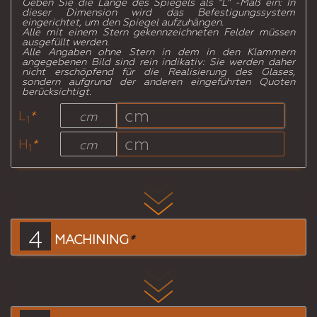
Geben Sie die Länge des Spiegels als "L" -Maß ein: In
dieser Dimension wird das Befestigungssystem
eingerichtet, um den Spiegel aufzuhängen.
Alle mit einem Stern gekennzeichneten Felder müssen
ausgefüllt werden.
Alle Angaben ohne Stern in dem in den Klammern
angegebenen Bild sind rein indikativ: Sie werden daher
nicht erschöpfend für die Realisierung des Glases,
sondern aufgrund der anderen eingeführten Quoten
berücksichtigt.
L
*
cm
1
H
*
cm
1
4
MACHINING
*