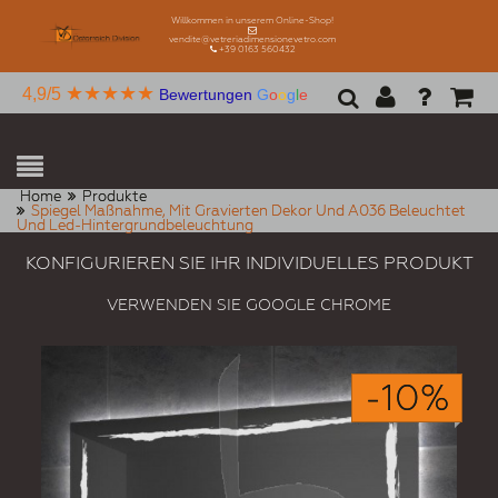
Willkommen in unserem Online-Shop!
vendite@vetreriadimensionevetro.com
+39 0163 560432
★★★★★
4,9/5
Bewertungen
G
o
o
g
l
e
Home
Produkte
Spiegel Maßnahme, Mit Gravierten Dekor Und A036 Beleuchtet
Und Led-Hintergrundbeleuchtung
KONFIGURIEREN SIE IHR INDIVIDUELLES PRODUKT
VERWENDEN SIE GOOGLE CHROME
-10%