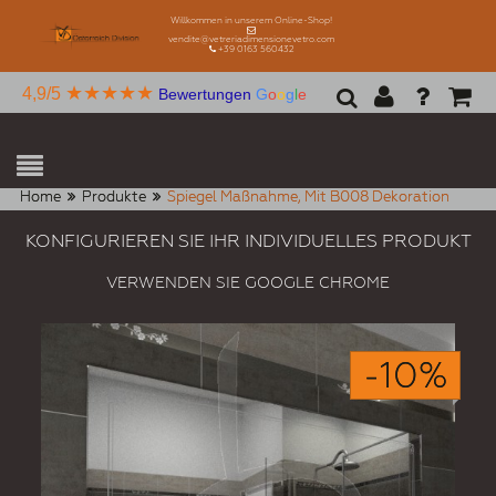
Willkommen in unserem Online-Shop!
vendite@vetreriadimensionevetro.com
+39 0163 560432
★★★★★
4,9/5
Bewertungen
G
o
o
g
l
e
Home
Produkte
Spiegel Maßnahme, Mit B008 Dekoration
KONFIGURIEREN SIE IHR INDIVIDUELLES PRODUKT
VERWENDEN SIE GOOGLE CHROME
-10%