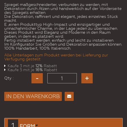
Spiegel maßgeschneiderter, verbunden zu werden, mit
Dekoration durch Ätzen und handwerklich auf der Vorderseite
des Spiegels erhalten.
Die Dekoration, raffiniert und elegant, jedes einzelnes Stück
macht.
E ‚einen Produkttyp High-Impact und einzigartiger und
unnachahmlicher Charme, in der Lage jeden zu überraschen.
Dieses Produkt wird Eleganz und Moderne in den Raum
geben, in dem es platziert wird.
Fertig installiert werden. einfach und leicht zu installieren.
Im Konfigurator Sie Größen und Dekoration anpassen können.
100% Handarbeit, 100% Italienisch.
Alle Unterlagen zum Produkt werden bei Lieferung zur
Verfügung gestellt
Kaufe 3 mit je
12%
Rabatt
Kaufe 5 mit je
16%
Rabatt
Qty :
IN DEN WARENKORB
E-
Mail
an
einen
1
FORM
*
Freund