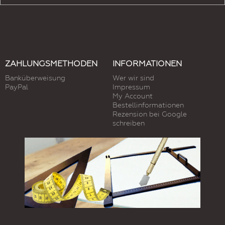
ZAHLUNGSMETHODEN
INFORMATIONEN
Banküberweisung
Wer wir sind
PayPal
Impressum
My Account
Bestellinformationen
Rezension bei Google
schreiben