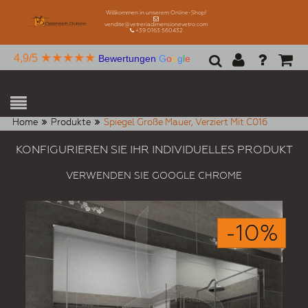
Willkommen in unserem Online-Shop!
vendite@vetreriadimensionevetro.com
+39 0163 560432
★★★★★
4,9/5
Bewertungen
G
o
o
g
l
e
Home
Produkte
Spiegel Große Mauer, Verziert Mit C016
KONFIGURIEREN SIE IHR INDIVIDUELLES PRODUKT
VERWENDEN SIE GOOGLE CHROME
-10%