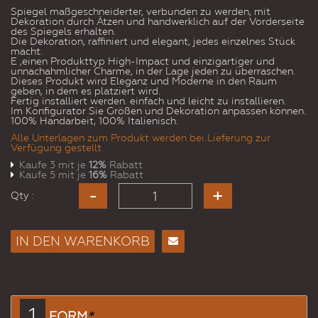
Spiegel maßgeschneiderter, verbunden zu werden, mit
Dekoration durch Ätzen und handwerklich auf der Vorderseite
des Spiegels erhalten.
Die Dekoration, raffiniert und elegant, jedes einzelnes Stück
macht.
E ‚einen Produkttyp High-Impact und einzigartiger und
unnachahmlicher Charme, in der Lage jeden zu überraschen.
Dieses Produkt wird Eleganz und Moderne in den Raum
geben, in dem es platziert wird.
Fertig installiert werden. einfach und leicht zu installieren.
Im Konfigurator Sie Größen und Dekoration anpassen können.
100% Handarbeit, 100% Italienisch.
Alle Unterlagen zum Produkt werden bei Lieferung zur
Verfügung gestellt
Kaufe 3 mit je
12%
Rabatt
Kaufe 5 mit je
16%
Rabatt
Qty :
IN DEN WARENKORB
E-
Mail
an
einen
1
FORM
*
Freund