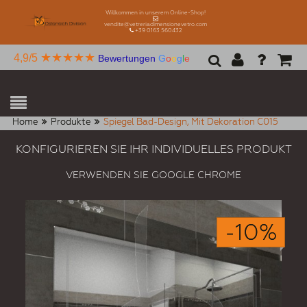
Willkommen in unserem Online-Shop!
vendite@vetreriadimensionevetro.com
+39 0163 560432
★★★★★
4,9/5
Bewertungen
G
o
o
g
l
e
Home
Produkte
Spiegel Bad-Design, Mit Dekoration C015
KONFIGURIEREN SIE IHR INDIVIDUELLES PRODUKT
VERWENDEN SIE GOOGLE CHROME
-10%