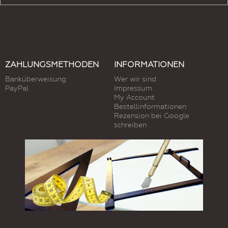
ZAHLUNGSMETHODEN
INFORMATIONEN
Banküberweisung
Wer wir sind
PayPal
Impressum
My Account
Bestellinformationen
Rezension bei Google
schreiben