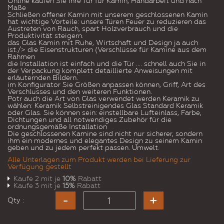
Online kaufen Sie Ihre Tür für Kamin, Handarbeit und nach
Maße
Schließen offener Kamin mit unserem geschlossenen Kamin
hat wichtige Vorteile: unsere Türen Feuer zu reduzieren das
Austreten von Rauch, spart Holzverbrauch und die
Produktivität steigern.
das Glas Kamin mit Ruhe, Wirtschaft und Design ja auch
ist./> die Eisenstrukturen (Verschlüsse für Kamine aus dem
Rahmen
die Installation ist einfach und die Tür .... schnell auch Sie in
der Verpackung komplett detaillierte Anweisungen mit
erläuternden Bildern.
im Konfigurator Sie Größen anpassen können, Griff, Art des
Verschlusses und den weiteren Funktionen.
Potr auch die Art von Glas verwendet werden Keramik zu
wählen: Keramik Selbstreinigendes Glas Standard Keramik
oder Glas. Sie können sein: einstellbare Lufteinlass, Farbe,
Dichtungen und all notwendiges Zubehör für die
ordnungsgemäße Installation
Die geschlossenen Kamine sind nicht nur sicherer, sondern
ihm ein modernes und elegantes Design zu seinem Kamin
geben und zu jedem perfekt passen. Umwelt.
Alle Unterlagen zum Produkt werden bei Lieferung zur
Verfügung gestellt
Kaufe 2 mit je
10%
Rabatt
Kaufe 3 mit je
15%
Rabatt
Qty :