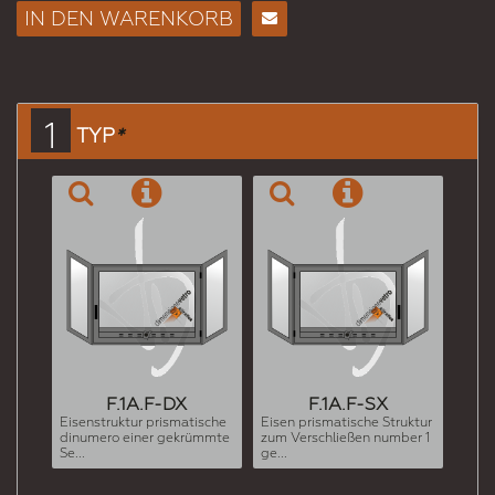
IN DEN WARENKORB
E-
Mail
an
einen
1
TYP
*
Freund
F.1A.F-DX
F.1A.F-SX
Eisenstruktur prismatische
Eisen prismatische Struktur
dinumero einer gekrümmte
zum Verschließen number 1
Se...
ge...