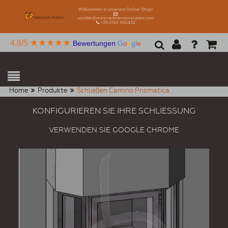
Willkommen in unserem Online-Shop!
vendite@vetreriadimensionevetro.com
+39 0163 560432
★★★★★
4,9/5
Bewertungen
G
o
o
g
l
e
Home
Produkte
Schließen Camino Prismatica
KONFIGURIEREN SIE IHRE SCHLIESSUNG
VERWENDEN SIE GOOGLE CHROME