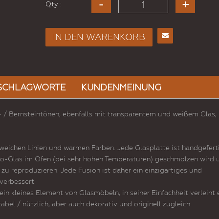
Qty :
IN DEN WARENKORB
E-
Mail
an
einen
SCHLAGWORTE
KUNDENMEINUNG
Freund
- / Bernsteintönen, ebenfalls mit transparentem und weißem Glas,
 weichen Linien und warmen Farben. Jede Glasplatte ist handgefert
rano-Glas im Ofen (bei sehr hohen Temperaturen) geschmolzen wird 
 zu reproduzieren. Jede Fusion ist daher ein einzigartiges und
verbessert.
 ein kleines Element von Glasmöbeln, in seiner Einfachheit verleiht 
bel / nützlich, aber auch dekorativ und originell zugleich.