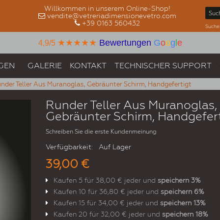
Willkommen in unserem Online-Shop!
vendite@vetreriadimensionevetro.com
+39 0163 560432
Suche
★★★★★
Bewertungen
G
o
o
g
l
e
4,9/5
GEN
GALERIE
KONTAKT
TECHNISCHER SUPPORT
nder Teller Aus Muranoglas, Gebräunter Schirm, Handgefertigt
Runder Teller Aus Muranoglas,
Gebräunter Schirm, Handgefert
Schreiben Sie die erste Kundenmeinung
Verfügbarkeit:
Auf Lager
39,00 €
Kaufen 5 für
38,00 €
jeder und
speichern
3
%
Kaufen 10 für
36,80 €
jeder und
speichern
6
%
Kaufen 15 für
34,00 €
jeder und
speichern
13
%
Kaufen 20 für
32,00 €
jeder und
speichern
18
%