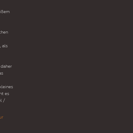
eißem
chen
 als
 daher
as
kleines
ht es
l /
ur