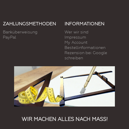
ZAHLUNGSMETHODEN
INFORMATIONEN
Banküberweisung
Wer wir sind
PayPal
Impressum
My Account
Bestellinformationen
Rezension bei Google
schreiben
WIR MACHEN ALLES NACH MASS!