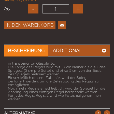
Verfügung gestellt
Qty :
IN DEN WARENKORB
E-
Mail
an
einen
BESCHREIBUNG
ADDITIONAL
Freund
in transparenter Glasplatte.
Die Länge des Regals wird mit 10 cm kleiner als die L des
Spiegels (5 cm pro Seite) und etwa 5 cm von der Basis
des Spiegels realisiert werden.
Einschließlich diesem Zubehör, wird der Spiegel
perforiert werden, um die Befestigung des Regals zu
ermöglichen.
Noch mehr Regale einschließlich, wird der Spiegel für die
Anbringung eines einzigen Regal hergestellt werden.
Für jedes Regal Regal 2 wird wie Fotos aufgenommen
werden.
ALTERNATIVE