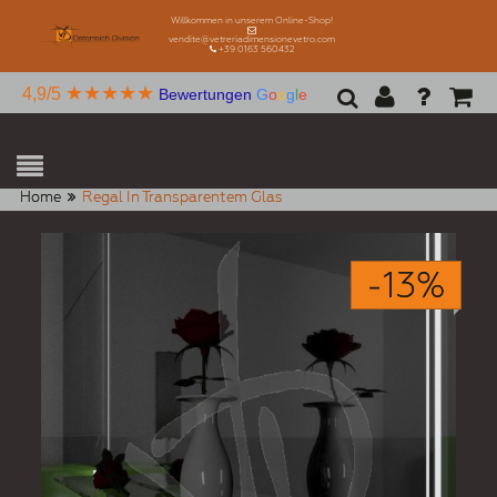
Willkommen in unserem Online-Shop!
vendite@vetreriadimensionevetro.com
+39 0163 560432
★★★★★
4,9/5
Bewertungen
G
o
o
g
l
e
Home
Regal In Transparentem Glas
-13%