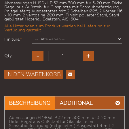
Abmessungen H 190xL P 32 mm 300 mm für 3-20 mm Dicke
Regal aus Gußstahl für Glasplatte mit Schraubbefestigung
(mitgeliefert) Ausgestattet mit: 2 Scheiben Ø25, 2 Körner M6
x 10 mm, 2 ventosine Ø20 mm. Finish: polierter Stahl, Stahl
gebürstet Material: Edelstahl AISI 304
Alle Unterlagen zum Produkt werden bei Lieferung zur
Verfügung gestellt
Finitura
*
Qty :
IN DEN WARENKORB
E-
Mail
an
einen
BESCHREIBUNG
ADDITIONAL
Freund
Abmessungen H 190xL P 32 mm 300 mm für 3-20 mm
Dicke Regal aus Gußstahl für Glasplatte mit
Schraubbefestigung (mitgeliefert) Ausgestattet mit: 2