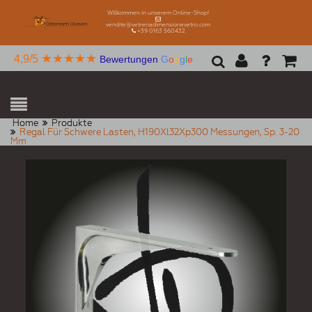
Willkommen in unserem Online-Shop!
vendite@vetreriadimensionevetro.com
+39 0163 560432
★★★★★
4,9/5
Bewertungen
G
o
o
g
l
e
Home
Produkte
Regal Für Schwere Lasten, H190Xl32Xp300 Messungen, Sp. 3-20
Mm