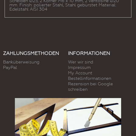
Scheiben Ø25, 2 Körner M6 x 10 mm, 2 ventosine Ø20
mm. Finish: polierter Stahl, Stahl gebürstet Material:
Edelstahl AISI 304
ZAHLUNGSMETHODEN
INFORMATIONEN
Banküberweisung
Wer wir sind
PayPal
Impressum
My Account
Bestellinformationen
Rezension bei Google
schreiben