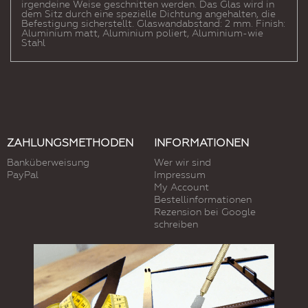
irgendeine Weise geschnitten werden. Das Glas wird in
dem Sitz durch eine spezielle Dichtung angehalten, die
Befestigung sicherstellt. Glaswandabstand: 2 mm. Finish:
Aluminium matt, Aluminium poliert, Aluminium-wie
Stahl
ZAHLUNGSMETHODEN
INFORMATIONEN
Banküberweisung
Wer wir sind
PayPal
Impressum
My Account
Bestellinformationen
Rezension bei Google
schreiben