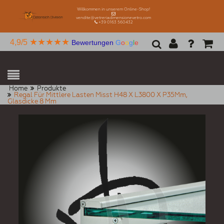
Willkommen in unserem Online-Shop!
vendite@vetreriadimensionevetro.com
+39 0163 560432
★★★★★
4,9/5
Bewertungen
G
o
o
g
l
e
Home
Produkte
Regal Für Mittlere Lasten Misst H48 X L3800 X P35Mm,
Glasdicke 8 Mm