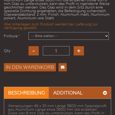
Aluminium Länge etwa 3800 mm die einzelnen Dicke von 8
mm Glas zu unterstützen, kann das Profil in irgendeine Weise
geschnitten werden. Das Glas wird in dem Sitz durch eine
spezielle Dichtung angehalten, die Befestigung sicherstellt.
Glaswandabstand: 2 mm. Finish: Aluminium matt, Aluminium
poliert, Aluminium-wie Stahl
Alle Unterlagen zum Produkt werden bei Lieferung zur
Verfügung gestellt
Finitura
*
Qty :
IN DEN WARENKORB
E-
Mail
an
einen
BESCHREIBUNG
ADDITIONAL
Freund
Abmessungen 48 x 35 mm Länge 3800 mm Spezialprofil
aus Aluminium Länge etwa 3800 mm die einzelnen
Dicke von 8 mm Glas zu unterstützen, kann das Profil in