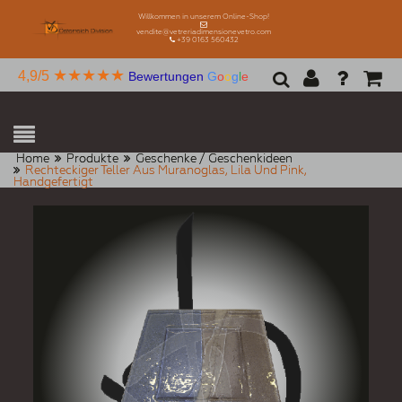
Willkommen in unserem Online-Shop!
vendite@vetreriadimensionevetro.com
+39 0163 560432
★★★★★
4,9/5
Bewertungen
G
o
o
g
l
e
Home
Produkte
Geschenke / Geschenkideen
Rechteckiger Teller Aus Muranoglas, Lila Und Pink,
Handgefertigt