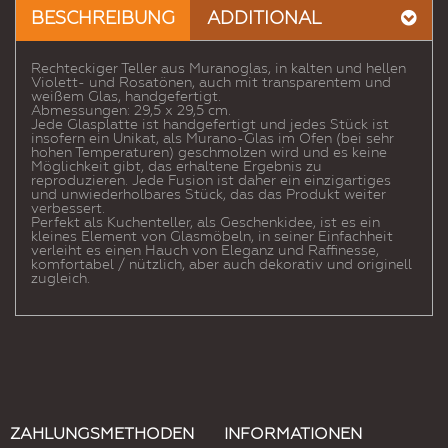
einen
BESCHREIBUNG
ADDITIONAL
Freund
Rechteckiger Teller aus Muranoglas, in kalten und hellen
Violett- und Rosatönen, auch mit transparentem und
weißem Glas, handgefertigt.
Abmessungen: 29,5 x 29,5 cm.
Jede Glasplatte ist handgefertigt und jedes Stück ist
insofern ein Unikat, als Murano-Glas im Ofen (bei sehr
hohen Temperaturen) geschmolzen wird und es keine
Möglichkeit gibt, das erhaltene Ergebnis zu
reproduzieren. Jede Fusion ist daher ein einzigartiges
und unwiederholbares Stück, das das Produkt weiter
verbessert.
Perfekt als Kuchenteller, als Geschenkidee, ist es ein
kleines Element von Glasmöbeln, in seiner Einfachheit
verleiht es einen Hauch von Eleganz und Raffinesse,
komfortabel / nützlich, aber auch dekorativ und originell
zugleich.
ZAHLUNGSMETHODEN
INFORMATIONEN