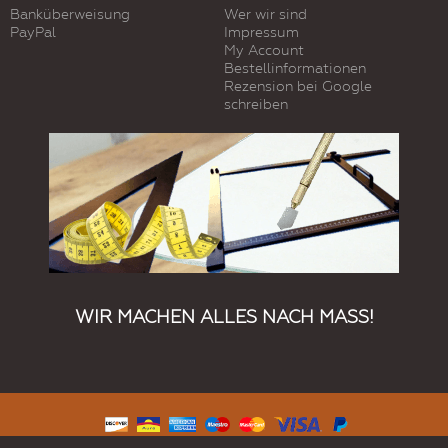
Banküberweisung
Wer wir sind
PayPal
Impressum
My Account
Bestellinformationen
Rezension bei Google
schreiben
WIR MACHEN ALLES NACH MASS!
© 2019 Kundenspezifische Produkte. Alle Rechte vorbehalten.