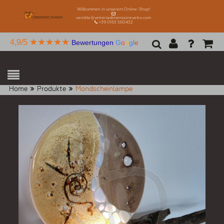
Willkommen in unserem Online-Shop!
vendite@vetreriadimensionevetro.com
+39 0163 560432
★★★★★
4,9/5
Bewertungen
G
o
o
g
l
e
Home
Produkte
Mondscheinlampe