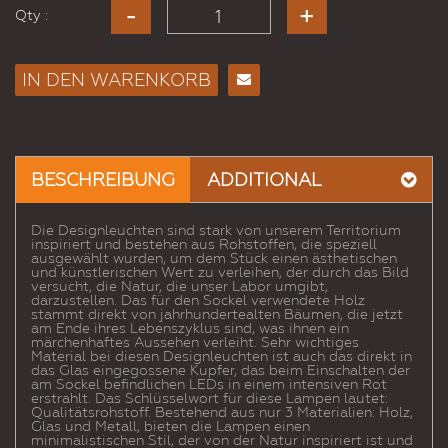
Qty :
IN DEN WARENKORB
E-
Mail
an
einen
BESCHREIBUNG
ADDITIONAL
Freund
Die Designleuchten sind stark von unserem Territorium
inspiriert und bestehen aus Rohstoffen, die speziell
ausgewählt wurden, um dem Stück einen ästhetischen
und künstlerischen Wert zu verleihen, der durch das Bild
versucht, die Natur, die unser Labor umgibt,
darzustellen. Das für den Sockel verwendete Holz
stammt direkt von jahrhundertealten Bäumen, die jetzt
am Ende ihres Lebenszyklus sind, was ihnen ein
märchenhaftes Aussehen verleiht. Sehr wichtiges
Material bei diesen Designleuchten ist auch das direkt in
das Glas eingegossene Kupfer, das beim Einschalten der
am Sockel befindlichen LEDs in einem intensiven Rot
erstrahlt. Das Schlüsselwort für diese Lampen lautet:
Qualitätsrohstoff. Bestehend aus nur 3 Materialien: Holz,
Glas und Metall, bieten die Lampen einen
minimalistischen Stil, der von der Natur inspiriert ist und