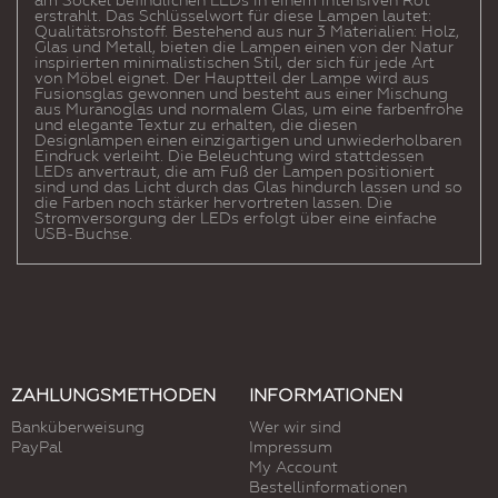
am Sockel befindlichen LEDs in einem intensiven Rot
erstrahlt. Das Schlüsselwort für diese Lampen lautet:
Qualitätsrohstoff. Bestehend aus nur 3 Materialien: Holz,
Glas und Metall, bieten die Lampen einen von der Natur
inspirierten minimalistischen Stil, der sich für jede Art
von Möbel eignet. Der Hauptteil der Lampe wird aus
Fusionsglas gewonnen und besteht aus einer Mischung
aus Muranoglas und normalem Glas, um eine farbenfrohe
und elegante Textur zu erhalten, die diesen
Designlampen einen einzigartigen und unwiederholbaren
Eindruck verleiht. Die Beleuchtung wird stattdessen
LEDs anvertraut, die am Fuß der Lampen positioniert
sind und das Licht durch das Glas hindurch lassen und so
die Farben noch stärker hervortreten lassen. Die
Stromversorgung der LEDs erfolgt über eine einfache
USB-Buchse.
ZAHLUNGSMETHODEN
INFORMATIONEN
Banküberweisung
Wer wir sind
PayPal
Impressum
My Account
Bestellinformationen