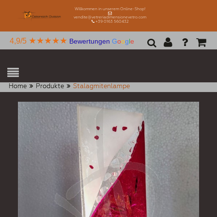
Willkommen in unserem Online-Shop!
vendite@vetreriadimensionevetro.com
+39 0163 560432
★★★★★
4,9/5
Bewertungen
G
o
o
g
l
e
Home
Produkte
Stalagmitenlampe