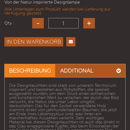
Von der Natur inspirierte Designlampe
Alle Unterlagen zum Produkt werden bei Lieferung zur
Verfügung gestellt
Qty :
IN DEN WARENKORB
E-
Mail
an
einen
BESCHREIBUNG
ADDITIONAL
Freund
Die Designleuchten sind stark von unserem Territorium
inspiriert und bestehen aus Rohstoffen, die speziell
ausgewählt wurden, um dem Stück einen ästhetischen
und künstlerischen Wert zu verleihen, der durch das Bild
versucht, die Natur, die unser Labor umgibt,
darzustellen. Das für den Sockel verwendete Holz
stammt direkt von jahrhundertealten Bäumen, die jetzt
am Ende ihres Lebenszyklus sind, was ihnen ein
märchenhaftes Aussehen verleiht. Sehr wichtiges
Material bei diesen Designleuchten ist auch das direkt in
das Glas eingegossene Kupfer, das beim Einschalten der