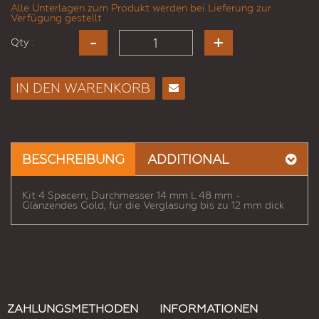
Alle Unterlagen zum Produkt werden bei Lieferung zur
Verfügung gestellt
Qty :
IN DEN WARENKORB
E-
Mail
an
einen
BESCHREIBUNG
ADDITIONAL
Freund
Kit 4 Spacern, Durchmesser 14 mm L 48 mm -
Glänzendes Gold, für die Verglasung bis zu 12 mm dick
ZAHLUNGSMETHODEN
INFORMATIONEN