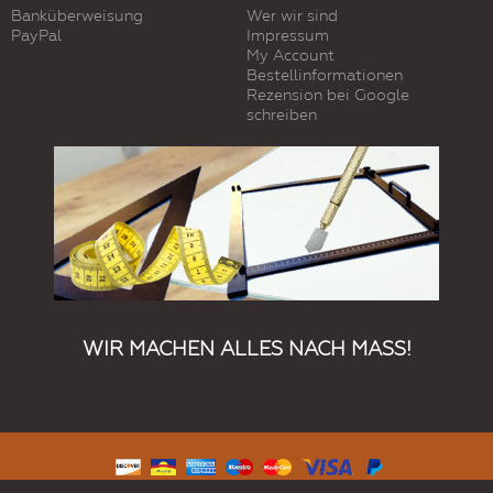
Banküberweisung
Wer wir sind
PayPal
Impressum
My Account
Bestellinformationen
Rezension bei Google
schreiben
WIR MACHEN ALLES NACH MASS!
© 2019 Kundenspezifische Produkte. Alle Rechte vorbehalten.