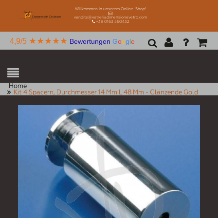
Willkommen in unserem Online-Shop!
vendite@vetreriadimensionevetro.com
+39 0163 560432
★★★★★
4,9/5
Bewertungen
G
o
o
g
l
e
Home
Kit 4 Spacern, Durchmesser 14 Mm L 48 Mm - Glänzende Gold