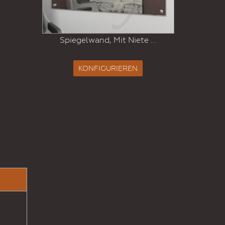
Sp
Spiegelwand, Mit Niete ...
KONFIGURIEREN