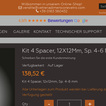
Willkommen in unserem Online-Shop!
vendite@vetreriadimensionevetro.com
+39 0163 560432
Suche
★★★★★
Bewertungen
G
o
o
g
l
e
4,9/5
GEN
GALERIE
KONTAKT
TECHNISCHER SUPPORT
m
Kit 4 Spacer, 12X12Mm, Sp. 4-
Schreiben Sie die erste Kundenmeinung
Verfügbarkeit:
Auf Lager
138,52 €
Kit 4 Spacer, 12x12mm, Sp. 4-6 mm
Alle Unterlagen zum Produkt werden bei Lieferung z
Verfügung gestellt
Qty :