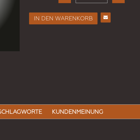
IN DEN WARENKORB
Spiegel Mit Spacern, M ...
E-
Mail
KONFIGURIEREN
an
einen
Freund
SCHLAGWORTE
KUNDENMEINUNG