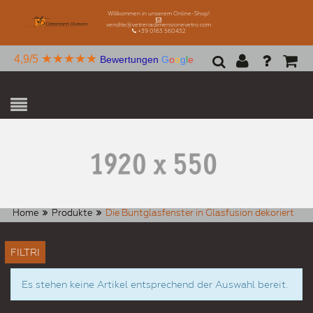
Willkommen in unserem Online-Shop!
vendite@vetreriadimensionevetro.com
+39 0163 560432
★★★★★
4,9/5
Bewertungen
G
o
o
g
l
e
Home
Produkte
Die Buntglasfenster in Glasfusion dekoriert
FILTRI
Es stehen keine Artikel entsprechend der Auswahl bereit.