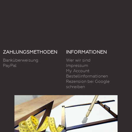
ZAHLUNGSMETHODEN
INFORMATIONEN
Banküberweisung
Wer wir sind
PayPal
Impressum
My Account
Bestellinformationen
Rezension bei Google
schreiben