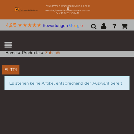
Willkommen in unserem Online-Shop!
vendite@vetreriadimensionevetro.com
+39 0163 560432
★★★★★
4,9/5
Bewertungen
G
o
o
g
l
e
Home
Produkte
Zubehör
FILTRI
Es stehen keine Artikel entsprechend der Auswahl bereit.