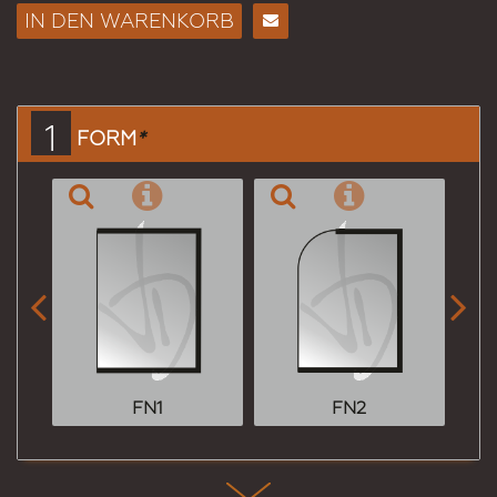
IN DEN WARENKORB
E-
Mail
an
einen
1
FORM
*
Freund


FN1
FN2