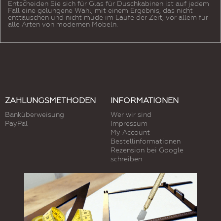
Entscheiden Sie sich für Glas für Duschkabinen ist auf jedem
Fall eine gelungene Wahl, mit einem Ergebnis, das nicht
enttäuschen und nicht müde im Laufe der Zeit, vor allem für
alle Arten von modernen Möbeln.
ZAHLUNGSMETHODEN
INFORMATIONEN
Banküberweisung
Wer wir sind
PayPal
Impressum
My Account
Bestellinformationen
Rezension bei Google
schreiben