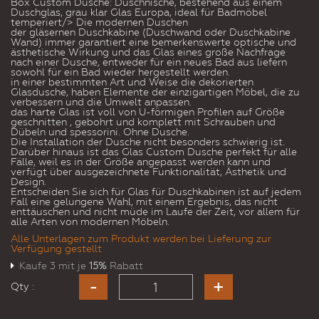
Box Custom Dusche: Duschnische, bestehend aus einem
Duschglas, grau klar Glas Europa, ideal für Badmöbel
temperiert/> Die modernen Duschen
der gläsernen Duschkabine (Duschwand oder Duschkabine
Wand) immer garantiert eine bemerkenswerte optische und
ästhetische Wirkung und das Glas eines große Nachfrage
nach einer Dusche, entweder für ein neues Bad aus liefern
sowohl für ein Bad wieder hergestellt werden.
in einer bestimmten Art und Weise die dekorierten
Glasdusche, haben Elemente der einzigartigen Möbel, die zu
verbessern und die Umwelt anpassen.
das harte Glas ist voll von U-förmigen Profilen auf Größe
geschnitten , gebohrt und komplett mit Schrauben und
Dübeln und spessorini. Ohne Dusche.
Die Installation der Dusche nicht besonders schwierig ist.
Darüber hinaus ist das Glas Custom Dusche perfekt für alle
Fälle, weil es in der Größe angepasst werden kann und
verfügt über ausgezeichnete Funktionalität, Ästhetik und
Design.
Entscheiden Sie sich für Glas für Duschkabinen ist auf jedem
Fall eine gelungene Wahl, mit einem Ergebnis, das nicht
enttäuschen und nicht müde im Laufe der Zeit, vor allem für
alle Arten von modernen Möbeln.
Alle Unterlagen zum Produkt werden bei Lieferung zur
Verfügung gestellt
Kaufe 3 mit je
15%
Rabatt
Qty :