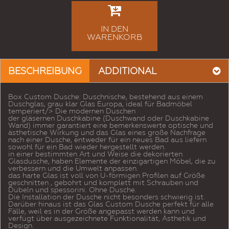
IN DEN
WARENKORB
BESCHREIBUNG
ADDITIONAL
Box Custom Dusche: Duschnische, bestehend aus einem
Duschglas, grau klar Glas Europa, ideal für Badmöbel
temperiert/> Die modernen Duschen
der gläsernen Duschkabine (Duschwand oder Duschkabine
Wand) immer garantiert eine bemerkenswerte optische und
ästhetische Wirkung und das Glas eines große Nachfrage
nach einer Dusche, entweder für ein neues Bad aus liefern
sowohl für ein Bad wieder hergestellt werden.
in einer bestimmten Art und Weise die dekorierten
Glasdusche, haben Elemente der einzigartigen Möbel, die zu
verbessern und die Umwelt anpassen.
das harte Glas ist voll von U-förmigen Profilen auf Größe
geschnitten , gebohrt und komplett mit Schrauben und
Dübeln und spessorini. Ohne Dusche.
Die Installation der Dusche nicht besonders schwierig ist.
Darüber hinaus ist das Glas Custom Dusche perfekt für alle
Fälle, weil es in der Größe angepasst werden kann und
verfügt über ausgezeichnete Funktionalität, Ästhetik und
Design.