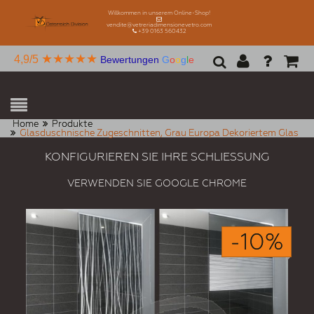
Willkommen in unserem Online-Shop!
vendite@vetreriadimensionevetro.com
+39 0163 560432
★★★★★
4,9/5
Bewertungen
G
o
o
g
l
e
Home
Produkte
Glasduschnische Zugeschnitten, Grau Europa Dekoriertem Glas
KONFIGURIEREN SIE IHRE SCHLIESSUNG
VERWENDEN SIE GOOGLE CHROME
-10%