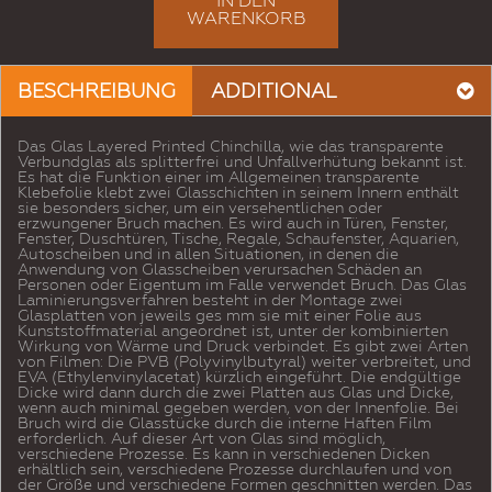
IN DEN
WARENKORB
BESCHREIBUNG
ADDITIONAL
Das Glas Layered Printed Chinchilla, wie das transparente
Verbundglas als splitterfrei und Unfallverhütung bekannt ist.
Es hat die Funktion einer im Allgemeinen transparente
Klebefolie klebt zwei Glasschichten in seinem Innern enthält
sie besonders sicher, um ein versehentlichen oder
erzwungener Bruch machen. Es wird auch in Türen, Fenster,
Fenster, Duschtüren, Tische, Regale, Schaufenster, Aquarien,
Autoscheiben und in allen Situationen, in denen die
Anwendung von Glasscheiben verursachen Schäden an
Personen oder Eigentum im Falle verwendet Bruch. Das Glas
Laminierungsverfahren besteht in der Montage zwei
Glasplatten von jeweils ges mm sie mit einer Folie aus
Kunststoffmaterial angeordnet ist, unter der kombinierten
Wirkung von Wärme und Druck verbindet. Es gibt zwei Arten
von Filmen: Die PVB (Polyvinylbutyral) weiter verbreitet, und
EVA (Ethylenvinylacetat) kürzlich eingeführt. Die endgültige
Dicke wird dann durch die zwei Platten aus Glas und Dicke,
wenn auch minimal gegeben werden, von der Innenfolie. Bei
Bruch wird die Glasstücke durch die interne Haften Film
erforderlich. Auf dieser Art von Glas sind möglich,
verschiedene Prozesse. Es kann in verschiedenen Dicken
erhältlich sein, verschiedene Prozesse durchlaufen und von
der Größe und verschiedene Formen geschnitten werden. Das