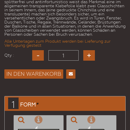
splitterfrei und antinfortunistico weist das Merkmal eine im
allgemeinen transparente Klebefolie klebt zwei Glasschichten
in seinem Innern, das (eine gedruckte Chinchilla und eine
transluzente) machen sich besonders sicher, um ein
versehentlichen oder Zwangsbruch. Es wird in Türen, Fenster,
Duschen, Tische, Regale, Trennwände, Geländer, Brüstungen
der Balkone und in allen Situationen, in denen die Anwendung
von Glasscheiben verwendet werden, können Schäden an
Personen oder Sachen bei Bruch verursachen.
Alle Unterlagen zum Produkt werden bei Lieferung zur
Verfügung gestellt
Qty :
IN DEN WARENKORB
E-
Mail
an
einen
1
FORM
*
Freund