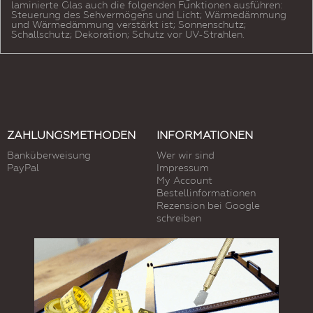
laminierte Glas auch die folgenden Funktionen ausführen:
Steuerung des Sehvermögens und Licht; Wärmedämmung
und Wärmedämmung verstärkt ist; Sonnenschutz;
Schallschutz; Dekoration; Schutz vor UV-Strahlen.
ZAHLUNGSMETHODEN
INFORMATIONEN
Banküberweisung
Wer wir sind
PayPal
Impressum
My Account
Bestellinformationen
Rezension bei Google
schreiben