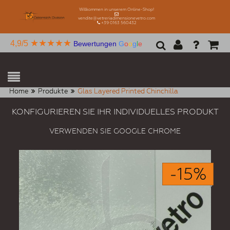
Willkommen in unserem Online-Shop!
vendite@vetreriadimensionevetro.com
+39 0163 560432
★★★★★
4,9/5
Bewertungen
G
o
o
g
l
e
Home
Produkte
Glas Layered Printed Chinchilla
KONFIGURIEREN SIE IHR INDIVIDUELLES PRODUKT
VERWENDEN SIE GOOGLE CHROME
-15%