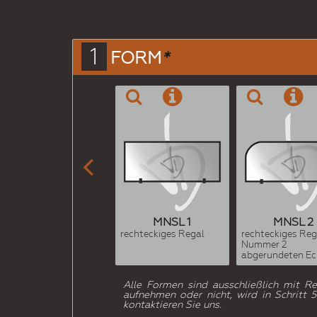
1
FORM
*

MNSL 1
MNSL 2
rechteckiges Regal
rechteckiges Reg
Nummer 2
abgerundeten Ec
Alle Formen sind ausschließlich mit R
aufnehmen oder nicht, wird in Schritt
kontaktieren Sie uns.