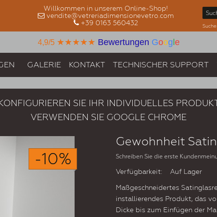
Willkommen in unserem Online-Shop!
vendite@vetreriadimensionevetro.com
+39 0163 560432
Suche
★★★★★
Bewertungen
G
o
o
g
l
e
4,9/5
GEN
GALERIE
KONTAKT
TECHNISCHER SUPPORT
KONFIGURIEREN SIE IHR INDIVIDUELLES PRODUK
VERWENDEN SIE GOOGLE CHROME
Gewohnheit Satin
-10%
Schreiben Sie die erste Kundenmein
Verfügbarkeit:
Auf Lager
Maßgeschneidertes Satinglasreg
installierendes Produkt, das v
Dicke bis zum Einfügen der Ma