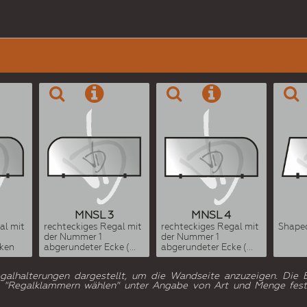
MNSL 3
MNSL 4
al mit
rechteckiges Regal mit
rechteckiges Regal mit
Shaped
der Nummer 1
der Nummer 1
ken
abgerundeter Ecke (...
abgerundeter Ecke (...
egalhalterungen dargestellt, um die Wandseite anzuzeigen. Die E
 5 "Regalklammern wählen" unter Angabe von Art und Menge fest