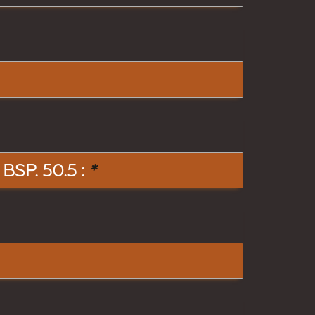
SP. 50.5 :
*