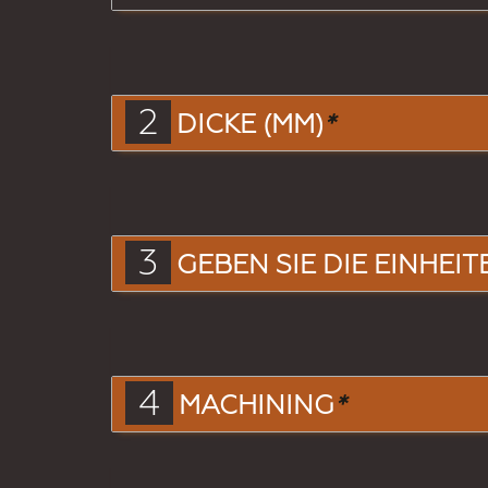
2
DICKE (MM)
*
3
GEBEN SIE DIE EINHEIT
4
MACHINING
*