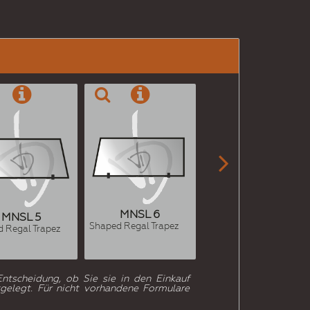

MNSL 6
MNSL 7
MNSL 5
Shaped Regal Trapez
Shaped Regal Trapez
 Regal Trapez
ntscheidung, ob Sie sie in den Einkauf
gelegt. Für nicht vorhandene Formulare