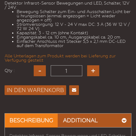
Detektor Infrarot-Sensor Bewegungen und LED, Schalter, 12V
/ 24V.
Bewegung Schalter zum Ein- und Ausschalten Licht ber
ü hrungslosen (einmal angezogen = Licht wieder
angezogen = off)
Stromversorgung: 12 V - 24 V max DC: 3 A (36 W 12 V /
72 W 24 V)
Kapazität: 3 - 12 cm (ohne Kontakt)
Eingangskabel ca. 10 cm, Ausgangskabel ca. 20 cm
Einfacher Anschluss mit Stecker 5,5 x 2,1 mm DC-LED
auf dem Transformator
Alle Unterlagen zum Produkt werden bei Lieferung zur
Verfügung gestellt
Qty :
IN DEN WARENKORB
E-
Mail
an
einen
BESCHREIBUNG
ADDITIONAL
Freund
Detektor Infrarot-Sensor Bewegungen und LED, Schalter,