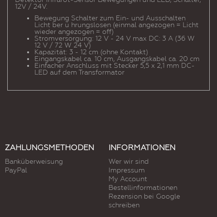
12V / 24V.
Bewegung Schalter zum Ein- und Ausschalten
Licht ber ü hrungslosen (einmal angezogen = Licht
wieder angezogen = off)
Stromversorgung: 12 V - 24 V max DC: 3 A (36 W
12 V / 72 W 24 V)
Kapazität: 3 - 12 cm (ohne Kontakt)
Eingangskabel ca. 10 cm, Ausgangskabel ca. 20 cm
Einfacher Anschluss mit Stecker 5,5 x 2,1 mm DC-
LED auf dem Transformator
ZAHLUNGSMETHODEN
INFORMATIONEN
Banküberweisung
Wer wir sind
PayPal
Impressum
My Account
Bestellinformationen
Rezension bei Google
schreiben