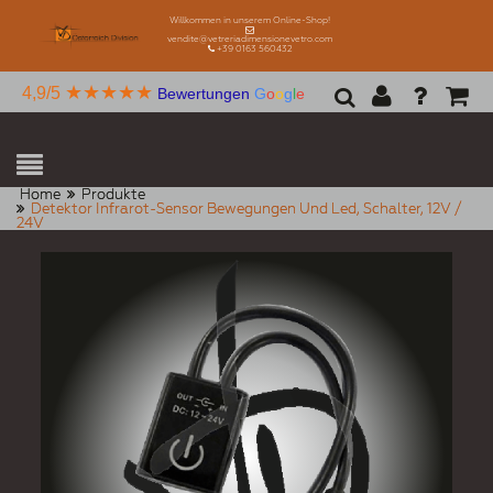
Willkommen in unserem Online-Shop!
vendite@vetreriadimensionevetro.com
+39 0163 560432
★★★★★
4,9/5
Bewertungen
G
o
o
g
l
e
Home
Produkte
Detektor Infrarot-Sensor Bewegungen Und Led, Schalter, 12V /
24V